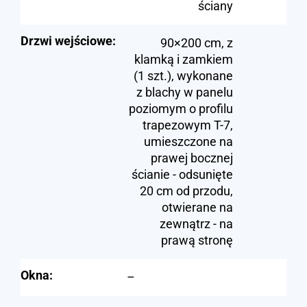
ściany
Drzwi wejściowe:
90×200 cm, z
klamką i zamkiem
(1 szt.), wykonane
z blachy w panelu
poziomym o profilu
trapezowym T-7,
umieszczone na
prawej bocznej
ścianie - odsunięte
20 cm od przodu,
otwierane na
zewnątrz - na
prawą stronę
Okna:
–