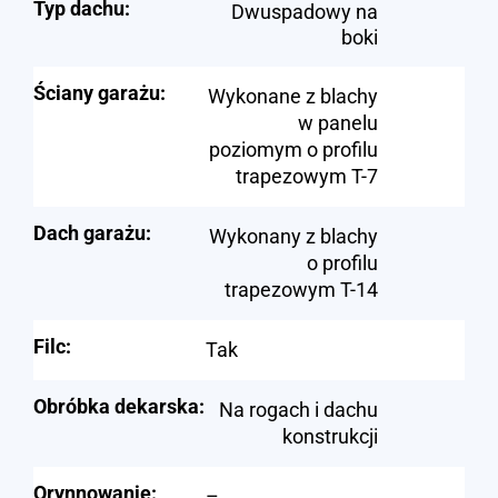
Typ dachu:
Dwuspadowy na
boki
Ściany garażu:
Wykonane z blachy
w panelu
poziomym o profilu
trapezowym T-7
Dach garażu:
Wykonany z blachy
o profilu
trapezowym T-14
Filc:
Tak
Obróbka dekarska:
Na rogach i dachu
konstrukcji
Orynnowanie:
–