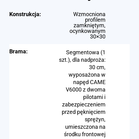
Konstrukcja:
Wzmocniona
profilem
zamkniętym,
ocynkowanym
30×30
Brama:
Segmentowa (1
szt.), dla nadproża:
30 cm,
wyposażona w
napęd CAME
V6000 z dwoma
pilotami i
zabezpieczeniem
przed pęknięciem
sprężyn,
umieszczona na
środku frontowej