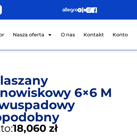
or
Nasza oferta
O nas
Kontakt
Konto
laszany
nowiskowy 6×6 M
Dwuspadowy
opodobny
to:
18,060 zł