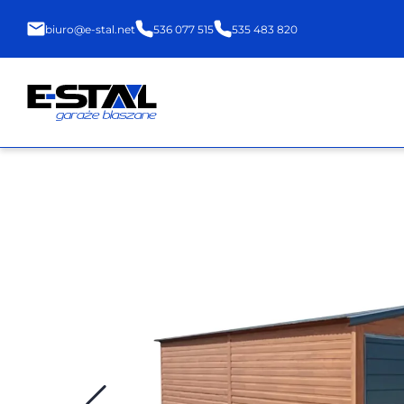
biuro@e-stal.net
536 077 515
535 483 820