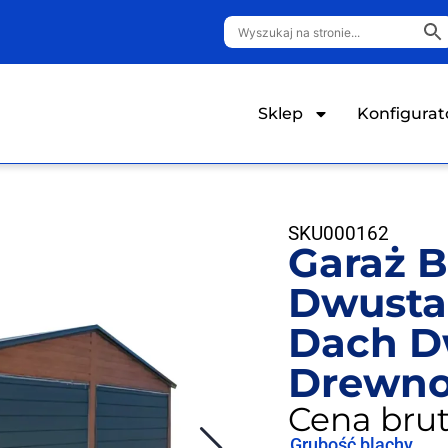
Sklep
Konfigurat
SKU
000162
Garaż B
Dwusta
Dach 
Drewn
Cena brut
Grubość blachy