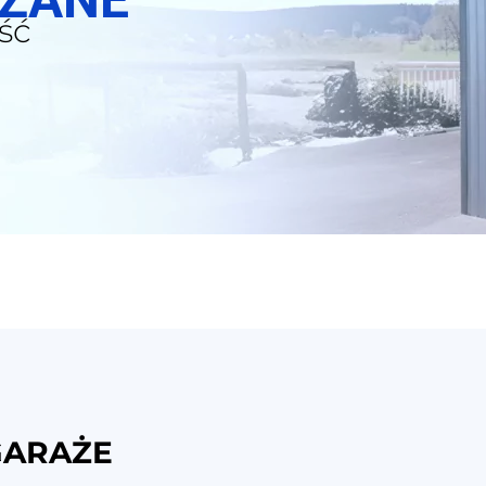
ść
GARAŻE