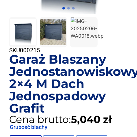
SKU
000215
Garaż Blaszany
Jednostanowiskow
2×4 M Dach
Jednospadowy
Grafit
Cena brutto:
5,040 zł
Grubość blachy