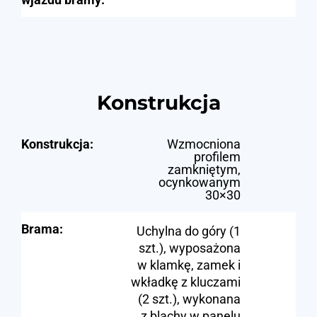
Konstrukcja
Konstrukcja:
Wzmocniona
profilem
zamkniętym,
ocynkowanym
30×30
Brama:
Uchylna do góry (1
szt.), wyposażona
w klamkę, zamek i
wkładkę z kluczami
(2 szt.), wykonana
z blachy w panelu