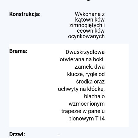
Konstrukcja:
Wykonana z
kątowników
zimnogiętych i
ceowników
ocynkowanych
Brama:
Dwuskrzydłowa
otwierana na boki.
Zamek, dwa
klucze, rygle od
środka oraz
uchwyty na kłódkę,
blacha o
wzmocnionym
trapezie w panelu
pionowym T14
Drzwi:
–