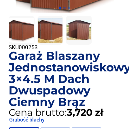
SKU
000253
Garaż Blaszany
Jednostanowiskow
3×4.5 M Dach
Dwuspadowy
Ciemny Brąz
Cena brutto:
3,720 zł
Grubość blachy