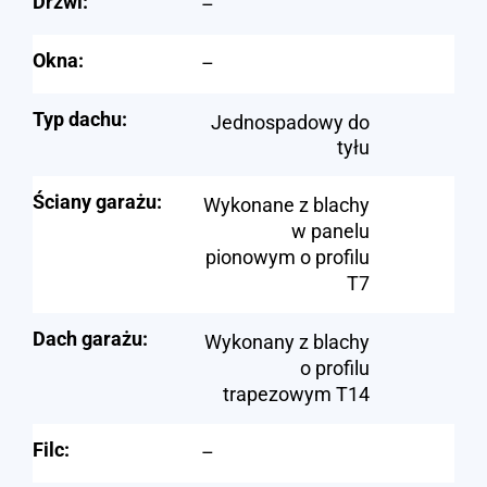
Drzwi:
–
Okna:
–
Typ dachu:
Jednospadowy do
tyłu
Ściany garażu:
Wykonane z blachy
w panelu
pionowym o profilu
T7
Dach garażu:
Wykonany z blachy
o profilu
trapezowym T14
Filc:
–