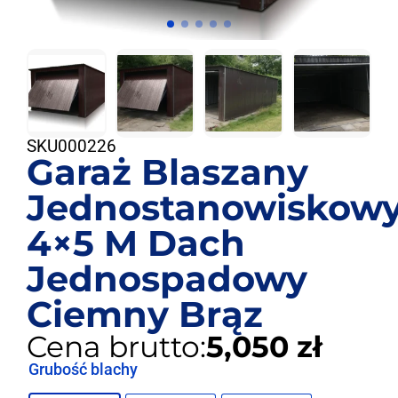
SKU
000226
Garaż Blaszany
Jednostanowiskow
4×5 M Dach
Jednospadowy
Ciemny Brąz
Cena brutto:
5,050 zł
Grubość blachy