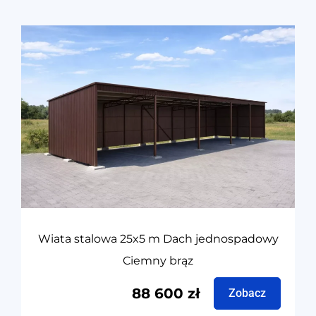
Wiata stalowa 25x5 m Dach jednospadowy
Ciemny brąz
88 600
zł
Zobacz