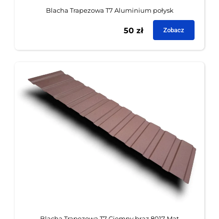
Blacha Trapezowa T7 Aluminium połysk
50
zł
Zobacz
Blacha Trapezowa T7 Ciemny brąz 8017 Mat