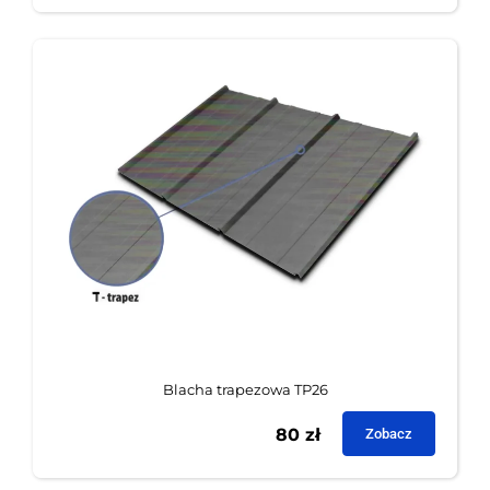
Blacha trapezowa TP26
80
zł
Zobacz