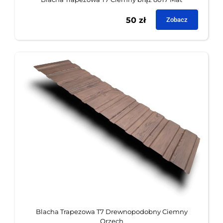
50
zł
Zobacz
Blacha Trapezowa T7 Drewnopodobny Ciemny
Orzech