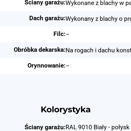
Ściany garażu:
Wykonane z blachy w pa
Dach garażu:
Wykonany z blachy o pr
Filc:
–
Obróbka dekarska:
Na rogach i dachu konst
Orynnowanie:
–
Kolorystyka
Ściany garażu:
RAL 9010 Biały - połysk