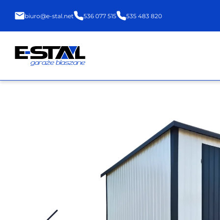
biuro@e-stal.net
536 077 515
535 483 820