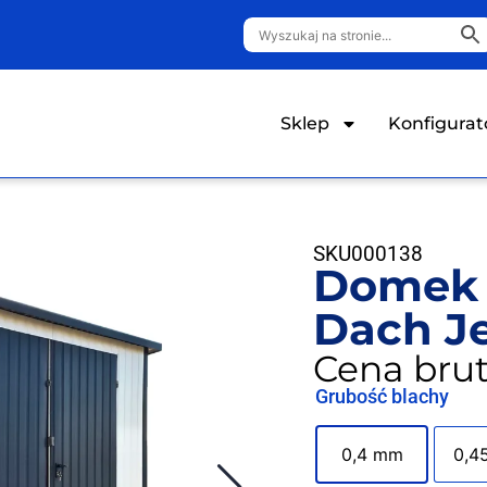
Sklep
Konfigurat
SKU
000138
Domek 
Dach J
Cena brut
Grubość blachy
0,4 mm
0,4