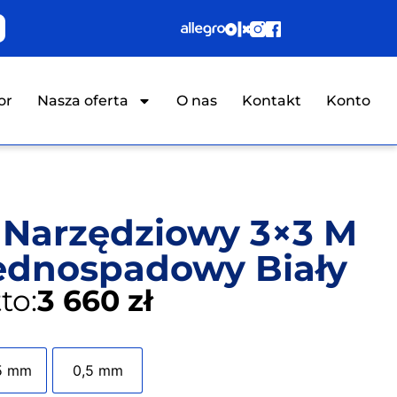
or
Nasza oferta
O nas
Kontakt
Konto
Narzędziowy 3×3 M
ednospadowy Biały
to:
3,660 zł
5 mm
0,5 mm