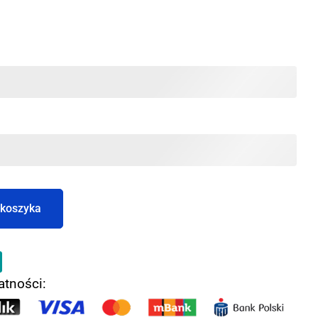
 koszyka
atności: