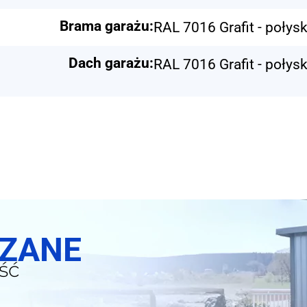
Brama garażu:
RAL 7016 Grafit - połys
Dach garażu:
RAL 7016 Grafit - połys
SZANE
ść