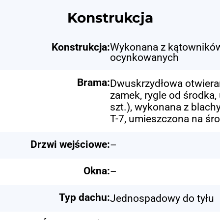
Konstrukcja
Konstrukcja:
Wykonana z kątowników
ocynkowanych
Brama:
Dwuskrzydłowa otwieran
zamek, rygle od środka,
szt.), wykonana z blac
T-7, umieszczona na śro
Drzwi wejściowe:
–
Okna:
–
Typ dachu:
Jednospadowy do tyłu