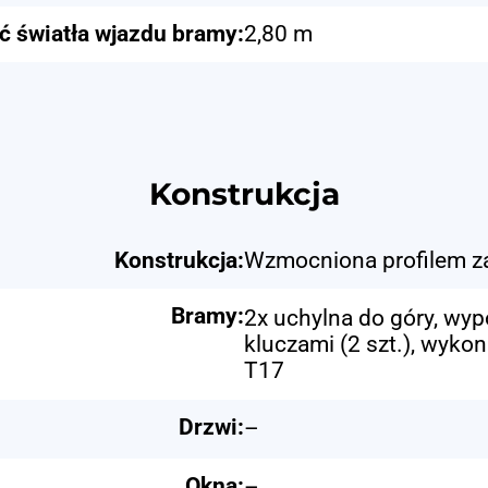
ć światła wjazdu bramy:
2,80 m
Konstrukcja
Konstrukcja:
Wzmocniona profilem 
Bramy:
2x uchylna do góry, wy
kluczami (2 szt.), wyko
T17
Drzwi:
–
Okna:
–