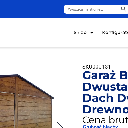
Sklep
Konfigurat
SKU
000131
Garaż B
Dwusta
Dach 
Drewn
Cena brut
Grubość blachy