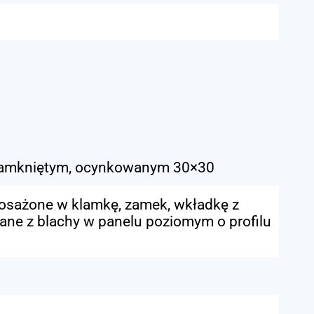
zamkniętym, ocynkowanym 30×30
posażone w klamkę, zamek, wkładkę z
nane z blachy w panelu poziomym o profilu