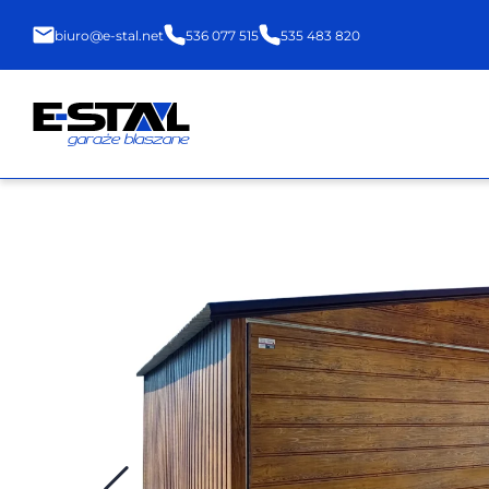
biuro@e-stal.net
536 077 515
535 483 820