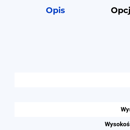
Opis
Opc
Wys
Wysokość