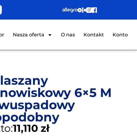
or
Nasza oferta
O nas
Kontakt
Konto
laszany
nowiskowy 6×5 M
Dwuspadowy
opodobny
to:
11,110 zł