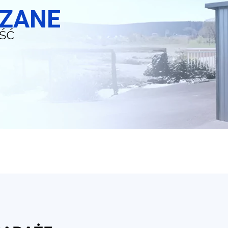
SZANE
ść