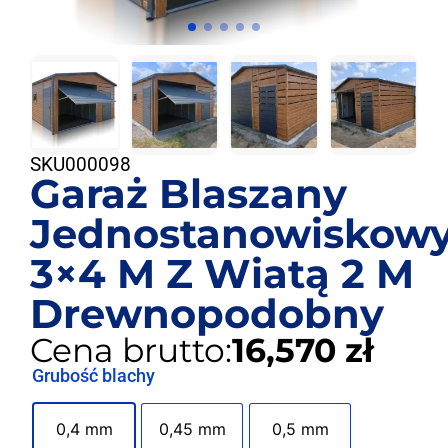
SKU
000098
Garaż Blaszany
Jednostanowiskow
3×4 M Z Wiatą 2 M
Drewnopodobny
Cena brutto:
16,570 zł
Grubość blachy
0,4 mm
0,45 mm
0,5 mm