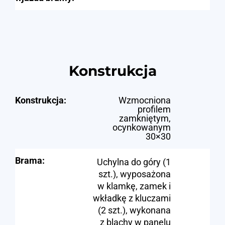
Konstrukcja
Konstrukcja:
Wzmocniona
profilem
zamkniętym,
ocynkowanym
30×30
Brama:
Uchylna do góry (1
szt.), wyposażona
w klamkę, zamek i
wkładkę z kluczami
(2 szt.), wykonana
z blachy w panelu