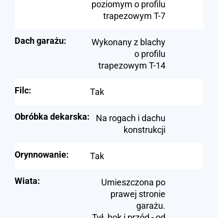
poziomym o profilu
trapezowym T-7
Dach garażu:
Wykonany z blachy
o profilu
trapezowym T-14
Filc:
Tak
Obróbka dekarska:
Na rogach i dachu
konstrukcji
Orynnowanie:
Tak
Wiata:
Umieszczona po
prawej stronie
garażu.
Tył, bok i przód - od