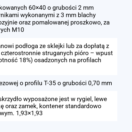
ynkowanych 60×40 o grubości 2 mm
wnikami wykonanymi z 3 mm blachy
ozyjnie oraz pomalowanej proszkowo, za
wych M10
owi podłoga ze sklejki lub za dopłatą z
zterostronnie struganych pióro – wpust
otność 18%) osadzonych na profilach
ezowej o profilu T-35 o grubości 0,70 mm
krzydło wyposażone jest w rygiel, lewe
kę oraz zamek, kontener standardowo
 wym. 1,93×1,93