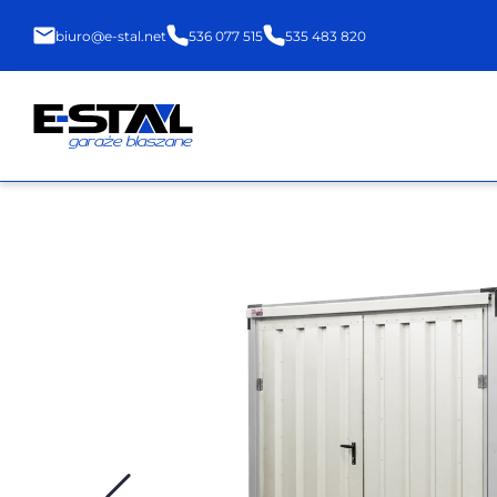
biuro@e-stal.net
536 077 515
535 483 820