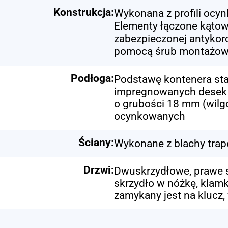
Konstrukcja:
Wykonana z profili oc
Elementy łączone kąto
zabezpieczonej antykor
pomocą śrub montażo
Podłoga:
Podstawę kontenera stan
impregnowanych desek c
o grubości 18 mm (wilg
ocynkowanych
Ściany:
Wykonane z blachy trap
Drzwi:
Dwuskrzydłowe, prawe s
skrzydło w nóżkę, klam
zamykany jest na klucz,