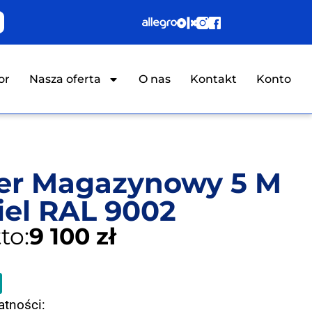
or
Nasza oferta
O nas
Kontakt
Konto
er Magazynowy 5 M
iel RAL 9002
to:
9 100
zł
atności: