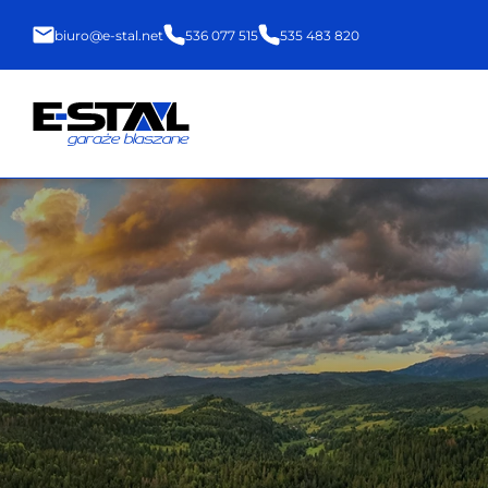
biuro@e-stal.net
536 077 515
535 483 820