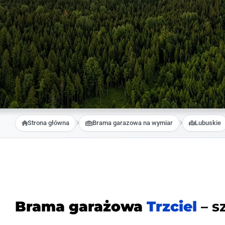
Strona główna
Brama garazowa na wymiar
Lubuskie
Brama garażowa
Trzciel
– s