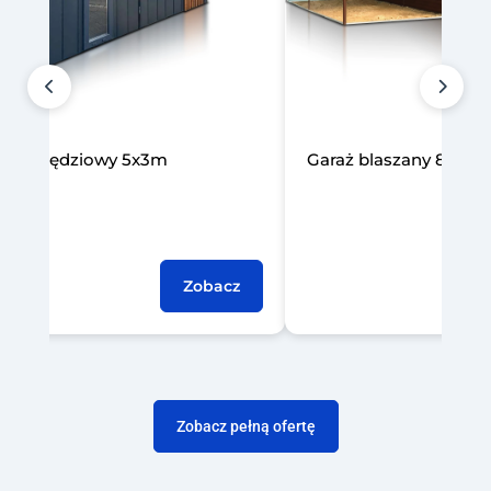
laszany 8x7m z wiatą 3m
Domek narzędziowy 3x2
Zobacz
Zobacz pełną ofertę