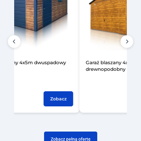
laszany 4x5m dwuspadowy
Garaż blaszany 4x8m
drewnopodobny
Zobacz
Zobacz pełną ofertę