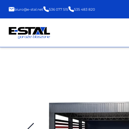
biuro@e-stal.net
536 077 515
535 483 820