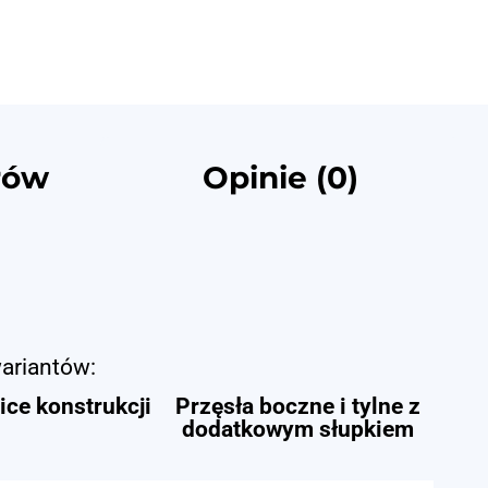
rów
Opinie (0)
wariantów:
ce konstrukcji
Przęsła boczne i tylne z
dodatkowym słupkiem