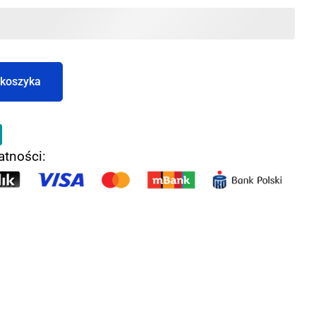
 koszyka
atności: