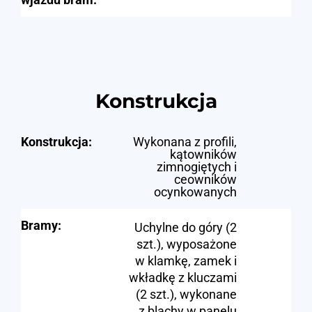
Konstrukcja
Konstrukcja:
Wykonana z profili,
kątowników
zimnogiętych i
ceowników
ocynkowanych
Bramy:
Uchylne do góry (2
szt.), wyposażone
w klamkę, zamek i
wkładkę z kluczami
(2 szt.), wykonane
z blachy w panelu