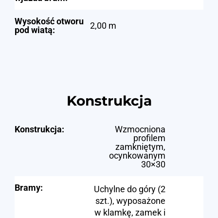
Wysokość otworu
2,00 m
pod wiatą:
Konstrukcja
Konstrukcja:
Wzmocniona
profilem
zamkniętym,
ocynkowanym
30×30
Bramy:
Uchylne do góry (2
szt.), wyposażone
w klamkę, zamek i