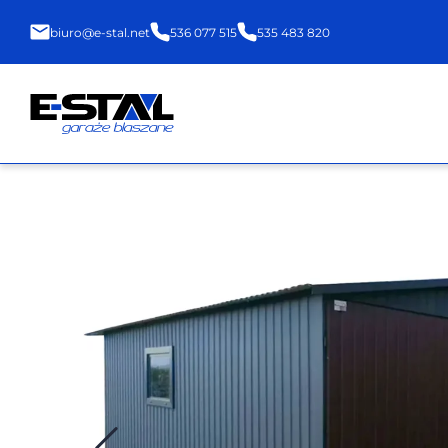
biuro@e-stal.net
536 077 515
535 483 820