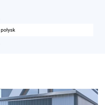
k
 połysk
k