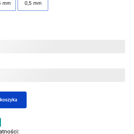
5 mm
0,5 mm
 koszyka
atności: