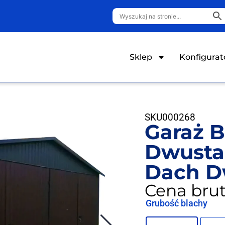
Sklep
Konfigurat
SKU
000268
Garaż B
Dwusta
Dach D
Cena brut
Grubość blachy