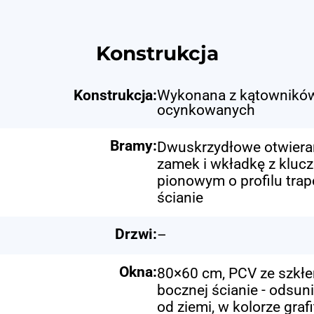
Konstrukcja
Konstrukcja:
Wykonana z kątowników
ocynkowanych
Bramy:
Dwuskrzydłowe otwieran
zamek i wkładkę z klucz
pionowym o profilu tra
ścianie
Drzwi:
–
Okna:
80×60 cm, PCV ze szkłem
bocznej ścianie - odsun
od ziemi, w kolorze gra