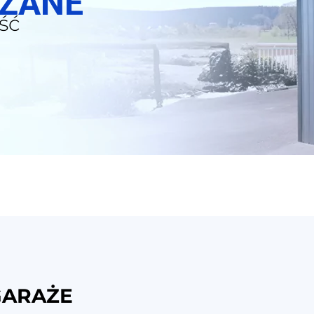
SZANE
ść
GARAŻE