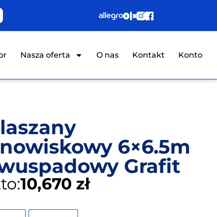
or
Nasza oferta
O nas
Kontakt
Konto
laszany
nowiskowy 6×6.5m
wuspadowy Grafit
to:
10,670 zł