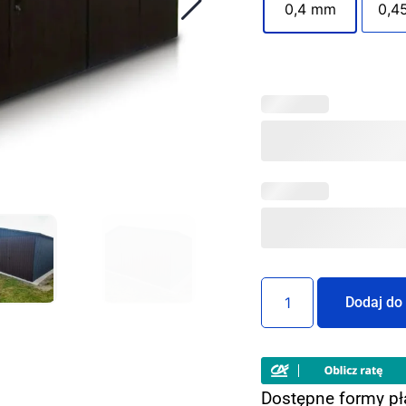
0,4 mm
0,4
Dodaj do
Dostępne formy pł