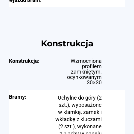
Konstrukcja
Konstrukcja:
Wzmocniona
profilem
zamkniętym,
ocynkowanym
30×30
Bramy:
Uchylne do góry (2
szt.), wyposażone
w klamkę, zamek i
wkładkę z kluczami
(2 szt.), wykonane
z blachy w panelu