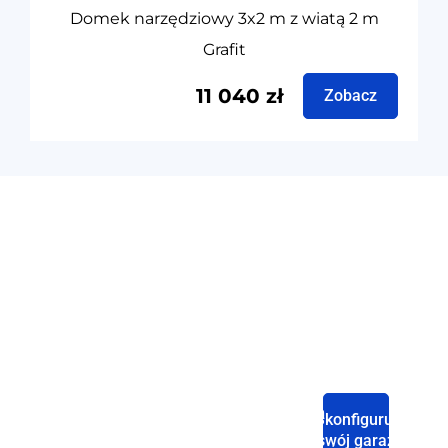
Domek narzędziowy 3x2 m z wiatą 2 m
Grafit
11 040
zł
Zobacz
Producent
garaży
blaszanych
Strona
Sklep
Baza
Polityka
Skonfiguruj
Domowa
wiedzy
swój garaż