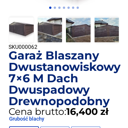
SKU
000062
Garaż Blaszany
Dwustanowiskowy
7×6 M Dach
Dwuspadowy
Drewnopodobny
Cena brutto:
16,400 zł
Grubość blachy