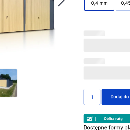
0,4 mm
0,4
Dodaj do
Dostępne formy pł