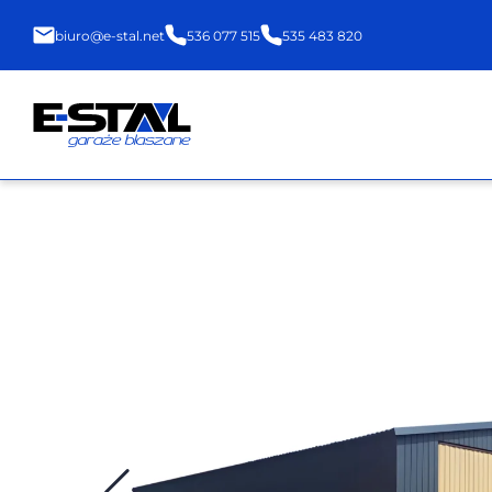
biuro@e-stal.net
536 077 515
535 483 820