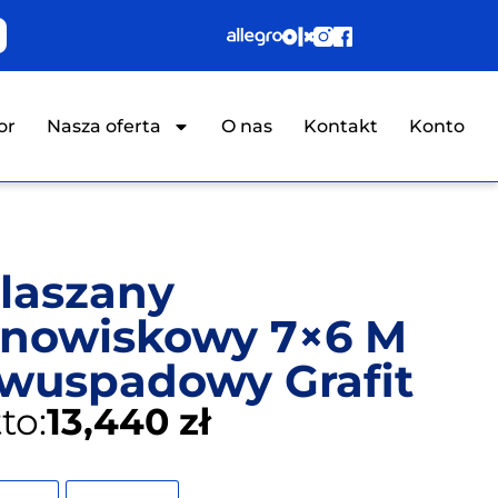
or
Nasza oferta
O nas
Kontakt
Konto
laszany
nowiskowy 7×6 M
wuspadowy Grafit
to:
13,440 zł