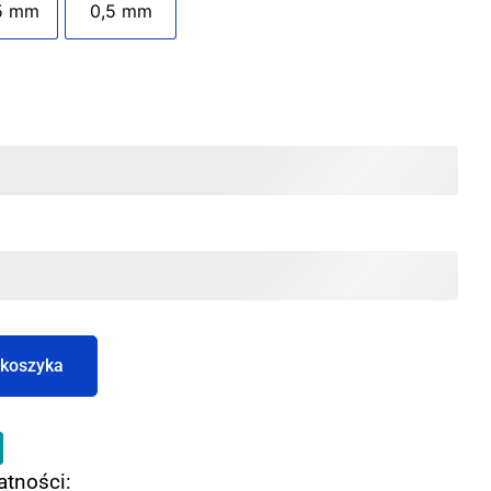
5 mm
0,5 mm
 koszyka
atności: