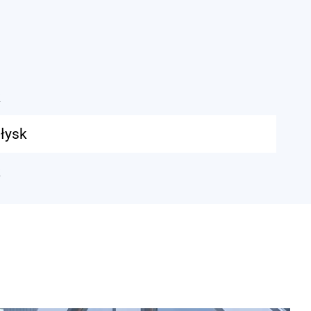
k
łysk
k