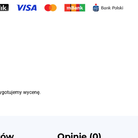
zygotujemy wycenę.
rów
Opinie (0)