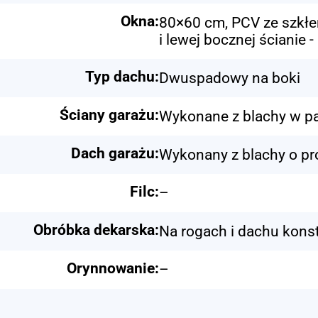
Okna:
80×60 cm, PCV ze szkłem
i lewej bocznej ścianie
Typ dachu:
Dwuspadowy na boki
Ściany garażu:
Wykonane z blachy w pa
Dach garażu:
Wykonany z blachy o pr
Filc:
–
Obróbka dekarska:
Na rogach i dachu konst
Orynnowanie:
–