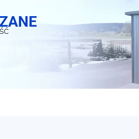
SZANE
ść