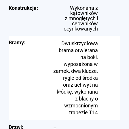
Konstrukcja:
Wykonana z
kątowników
zimnogiętych i
ceowników
ocynkowanych
Bramy:
Dwuskrzydłowa
brama otwierana
na boki,
wyposażona w
zamek, dwa klucze,
rygle od środka
oraz uchwyt na
kłódkę, wykonana
z blachy o
wzmocnionym
trapezie T14
Drzwi:
–