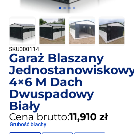
SKU
000114
Garaż Blaszany
Jednostanowiskow
4×6 M Dach
Dwuspadowy
Biały
Cena brutto:
11,910 zł
Grubość blachy