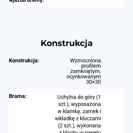
Konstrukcja
Konstrukcja:
Wzmocniona
profilem
zamkniętym,
ocynkowanym
30×30
Brama:
Uchylna do góry (1
szt.), wyposażona
w klamkę, zamek i
wkładkę z kluczami
(2 szt.), wykonana
z blachy w panelu