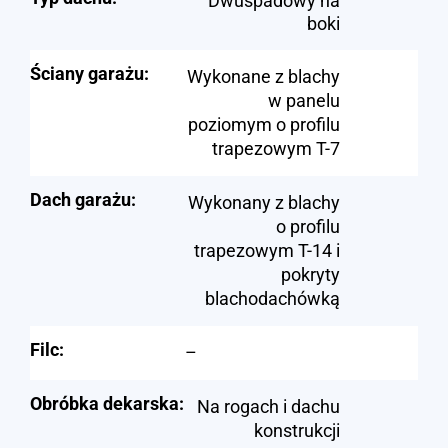
Dwuspadowy na
boki
Ściany garażu:
Wykonane z blachy
w panelu
poziomym o profilu
trapezowym T-7
Dach garażu:
Wykonany z blachy
o profilu
trapezowym T-14 i
pokryty
blachodachówką
Filc:
–
Obróbka dekarska:
Na rogach i dachu
konstrukcji