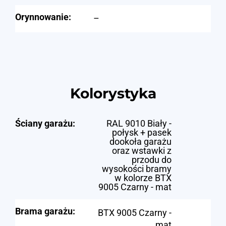
Orynnowanie:
–
Kolorystyka
Ściany garażu:
RAL 9010 Biały -
połysk + pasek
dookoła garażu
oraz wstawki z
przodu do
wysokości bramy
w kolorze BTX
9005 Czarny - mat
Brama garażu:
BTX 9005 Czarny -
mat