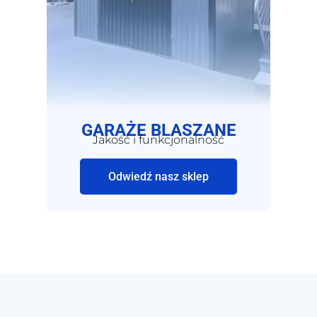
GARAŻE BLASZANE
Jakość i funkcjonalność
Odwiedź nasz sklep