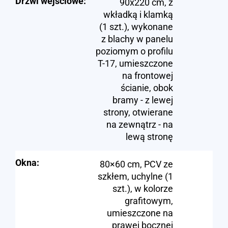
Drzwi wejściowe:
90x220 cm, z
wkładką i klamką
(1 szt.), wykonane
z blachy w panelu
poziomym o profilu
T-17, umieszczone
na frontowej
ścianie, obok
bramy - z lewej
strony, otwierane
na zewnątrz - na
lewą stronę
Okna:
80×60 cm, PCV ze
szkłem, uchylne (1
szt.), w kolorze
grafitowym,
umieszczone na
prawej bocznej