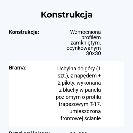
Konstrukcja
Konstrukcja:
Wzmocniona
profilem
zamkniętym,
ocynkowanym
30×30
Brama:
Uchylna do góry (1
szt.), z napędem +
2 piloty, wykonana
z blachy w panelu
poziomym o profilu
trapezowym T-17,
umieszczona
frontowej ścianie