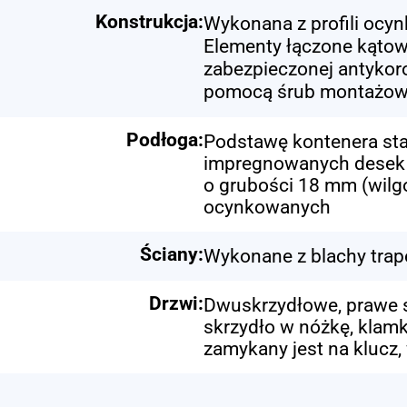
Konstrukcja:
Wykonana z profili oc
Elementy łączone kąto
zabezpieczonej antykor
pomocą śrub montażo
Podłoga:
Podstawę kontenera stan
impregnowanych desek c
o grubości 18 mm (wilg
ocynkowanych
Ściany:
Wykonane z blachy trap
Drzwi:
Dwuskrzydłowe, prawe s
skrzydło w nóżkę, klam
zamykany jest na klucz,