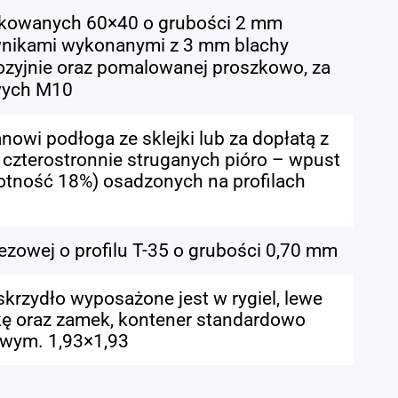
ynkowanych 60×40 o grubości 2 mm
wnikami wykonanymi z 3 mm blachy
ozyjnie oraz pomalowanej proszkowo, za
wych M10
owi podłoga ze sklejki lub za dopłatą z
zterostronnie struganych pióro – wpust
otność 18%) osadzonych na profilach
ezowej o profilu T-35 o grubości 0,70 mm
krzydło wyposażone jest w rygiel, lewe
kę oraz zamek, kontener standardowo
 wym. 1,93×1,93