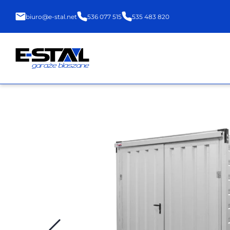
biuro@e-stal.net
536 077 515
535 483 820