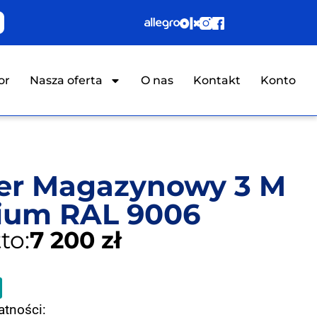
or
Nasza oferta
O nas
Kontakt
Konto
er Magazynowy 3 M
ium RAL 9006
to:
7 200
zł
atności: