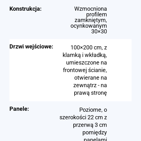
Konstrukcja:
Wzmocniona
profilem
zamkniętym,
ocynkowanym
30×30
Drzwi wejściowe:
100×200 cm, z
klamką i wkładką,
umieszczone na
frontowej ścianie,
otwierane na
zewnątrz - na
prawą stronę
Panele:
Poziome, o
szerokości 22 cm z
przerwą 3 cm
pomiędzy
panelami