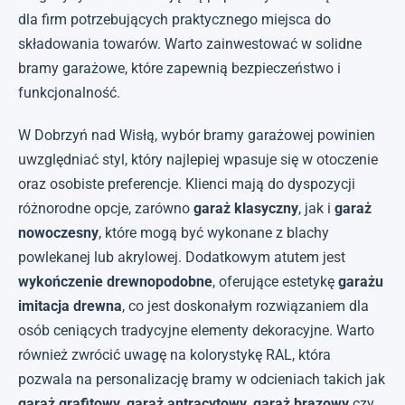
dla firm potrzebujących praktycznego miejsca do
składowania towarów. Warto zainwestować w solidne
bramy garażowe, które zapewnią bezpieczeństwo i
funkcjonalność.
W Dobrzyń nad Wisłą, wybór bramy garażowej powinien
uwzględniać styl, który najlepiej wpasuje się w otoczenie
oraz osobiste preferencje. Klienci mają do dyspozycji
różnorodne opcje, zarówno
garaż klasyczny
, jak i
garaż
nowoczesny
, które mogą być wykonane z blachy
powlekanej lub akrylowej. Dodatkowym atutem jest
wykończenie drewnopodobne
, oferujące estetykę
garażu
imitacja drewna
, co jest doskonałym rozwiązaniem dla
osób ceniących tradycyjne elementy dekoracyjne. Warto
również zwrócić uwagę na kolorystykę RAL, która
pozwala na personalizację bramy w odcieniach takich jak
garaż grafitowy
,
garaż antracytowy
,
garaż brązowy
czy