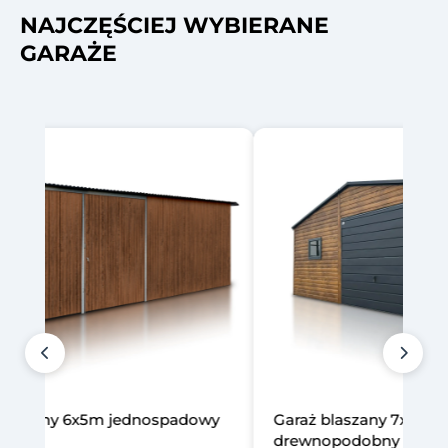
NAJCZĘŚCIEJ WYBIERANE
GARAŻE
laszany 7x5m
Garaż blaszany 6x5m 
podobny