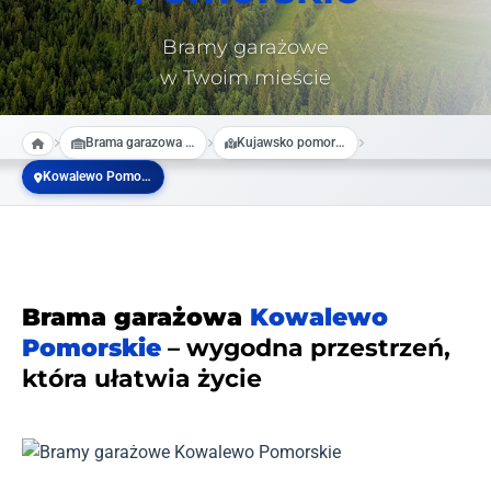
Bramy garażowe
w Twoim mieście
Brama garazowa na wymiar
Kujawsko pomorskie
Kowalewo Pomorskie
Brama garażowa
Kowalewo
Pomorskie
– wygodna przestrzeń,
która ułatwia życie