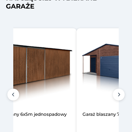
GARAŻE
laszany 7x8m z wiatą 2m
Garaż blaszany 4x5m
drewnopodobny