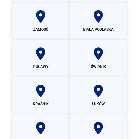
ZAMOŚĆ
BIAŁA PODLASKA
PUŁAWY
ŚWIDNIK
KRAŚNIK
ŁUKÓW