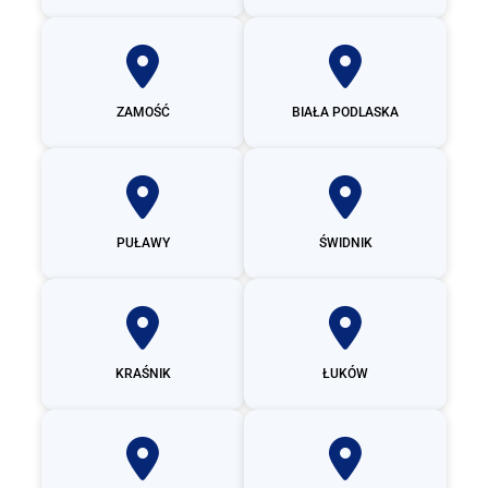
ZAMOŚĆ
BIAŁA PODLASKA
PUŁAWY
ŚWIDNIK
KRAŚNIK
ŁUKÓW