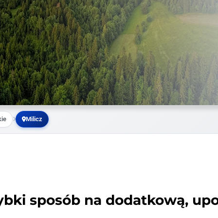
kie
Milicz
ybki sposób na dodatkową, up