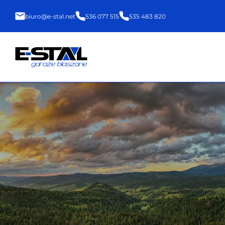
biuro@e-stal.net
536 077 515
535 483 820