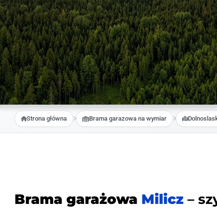
Strona główna
Brama garazowa na wymiar
Dolnoslas
Brama garażowa
Milicz
– sz