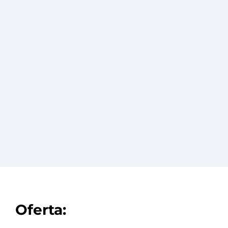
laszany 8x7m z wiatą 3m
Garaż blaszany 7x8m z 
Zobacz
Oferta: