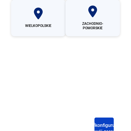
ZACHODNIO-
WIELKOPOLSKIE
POMORSKIE
Producent
garaży
blaszanych
Strona
Sklep
Baza
Polityka
Skonfiguruj
Domowa
wiedzy