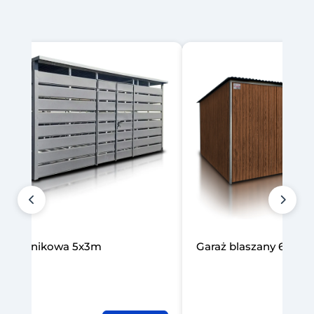
laszany 6x5m jednospadowy
Garaż blaszany 6x5m
drewnopodobny