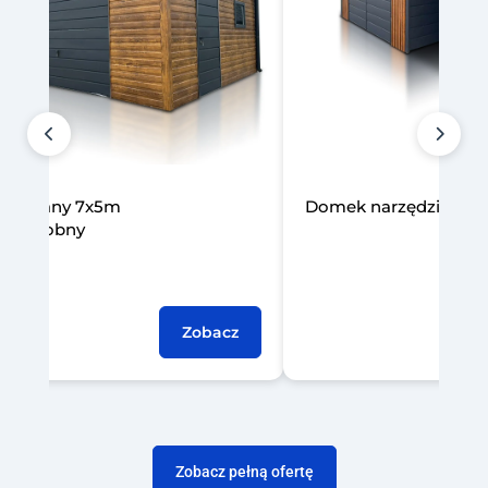
arzędziowy 3x2m z wiatą
Garaż blaszany 6x5m j
Zobacz
Zobacz pełną ofertę