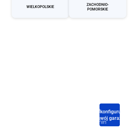
ZACHODNIO-
WIELKOPOLSKIE
POMORSKIE
Producent
garaży
blaszanych
Strona
Sklep
Baza
Polityka
Skonfiguruj
Domowa
wiedzy
swój garaż
Garaże blaszane
Regulamin
Konfigurator
pojedyncze
Palety
Zobacz
Nasze
(jednostanowiskowe)
kolorów
Polityka
nasze
kanały