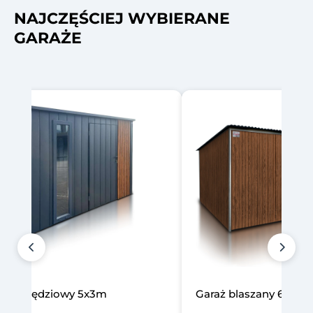
NAJCZĘŚCIEJ WYBIERANE
GARAŻE
laszany 6x5m jednospadowy
Carport ażurowy 5x5m