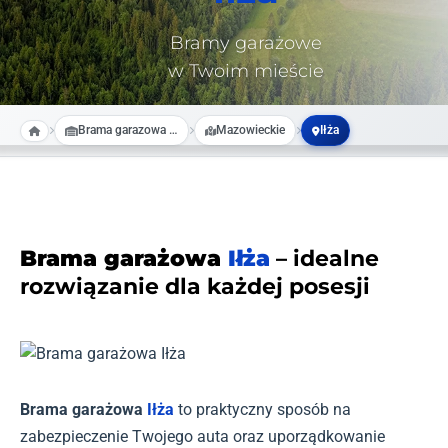
Bramy garażowe
w Twoim mieście
Brama garazowa na wymiar
Mazowieckie
Iłża
Brama garażowa
Iłża
– idealne
rozwiązanie dla każdej posesji
Brama garażowa
Iłża
to praktyczny sposób na
zabezpieczenie Twojego auta oraz uporządkowanie