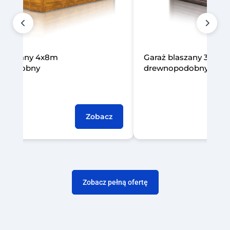
laszany 3x5m
Garaż blaszany 6x5m j
podobny
Zobacz
Zobacz pełną ofertę