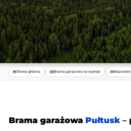
Strona główna
Brama garazowa na wymiar
Mazowiec
Brama garażowa
Pułtusk
– 