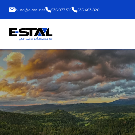
biuro@e-stal.net
536 077 515
535 483 820