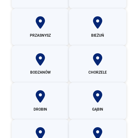
PRZASNYSZ
BIEŻUŃ
BODZANÓW
CHORZELE
DROBIN
GĄBIN