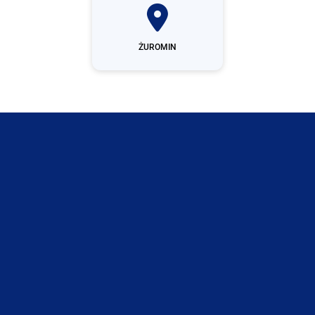
ŻUROMIN
Łomianki