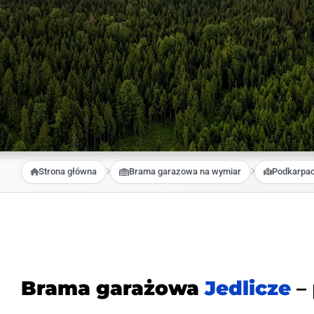
Strona główna
Brama garazowa na wymiar
Podkarpac
Brama garażowa
Jedlicze
– 