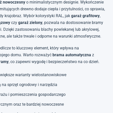
ż nowoczesny
o minimalistycznym designie. Wykończenie
tujących drewno dodaje ciepła i przytulności, co sprawia,
dy krajobraz. Wybór kolorystyki RAL, jak
garaż grafitowy
,
ązowy
czy
garaż zielony
, pozwala na dostosowanie bramy
i. Dzięki zastosowaniu blachy powlekanej lub akrylowej,
zne, ale także trwałe i odporne na warunki atmosferyczne.
dlicze to kluczowy element, który wpływa na
Twojego domu. Warto rozważyć
brama automatyczna
z
ramy
, co zapewni wygodę i bezpieczeństwo na co dzień.
 większe warianty wielostanowiskowe
ą na sprzęt ogrodowy i narzędzia
arażu i pomieszczenia gospodarczego
ycznym oraz te bardziej nowoczesne