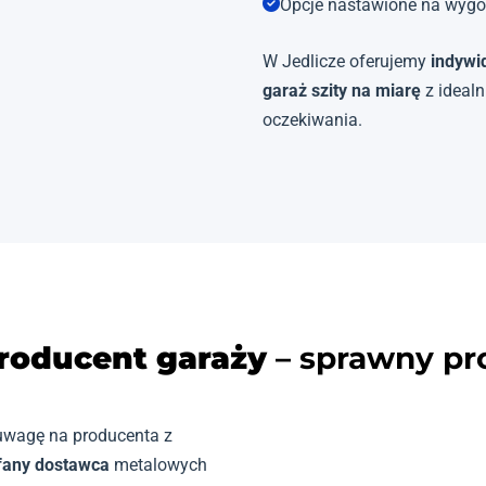
Opcje nastawione na wygo
W Jedlicze oferujemy
indywi
garaż szity na miarę
z ideal
oczekiwania.
roducent garaży
– sprawny pr
 uwagę na producenta z
fany dostawca
metalowych