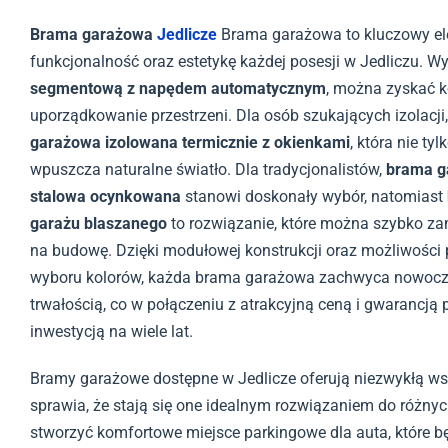
Brama garażowa
Jedlicze
Brama garażowa to kluczowy el
funkcjonalność oraz estetykę każdej posesji w Jedliczu. W
segmentową z napędem automatycznym
, można zyskać 
uporządkowanie przestrzeni. Dla osób szukających izolacji
garażowa izolowana termicznie z okienkami
, która nie ty
wpuszcza naturalne światło. Dla tradycjonalistów,
brama g
stalowa ocynkowana
stanowi doskonały wybór, natomiast
garażu blaszanego
to rozwiązanie, które można szybko z
na budowę. Dzięki modułowej konstrukcji oraz możliwości 
wyboru kolorów, każda brama garażowa zachwyca nowoc
trwałością, co w połączeniu z atrakcyjną ceną i gwarancją 
inwestycją na wiele lat.
Bramy garażowe dostępne w Jedlicze oferują niezwykłą ws
sprawia, że stają się one idealnym rozwiązaniem do różny
stworzyć komfortowe miejsce parkingowe dla auta, które b