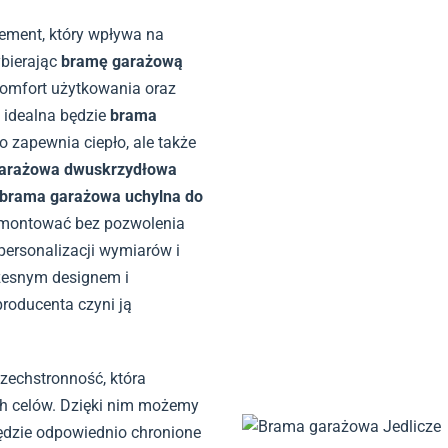
ement, który wpływa na
ybierając
bramę garażową
komfort użytkowania oraz
, idealna będzie
brama
lko zapewnia ciepło, ale także
arażowa dwuskrzydłowa
brama garażowa uchylna do
amontować bez pozwolenia
personalizacji wymiarów i
zesnym designem i
producenta czyni ją
zechstronność, która
ch celów. Dzięki nim możemy
ędzie odpowiednio chronione