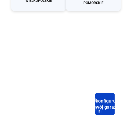
WIELKOPOLSKIE
POMORSKIE
Producent
garaży
blaszanych
Strona
Sklep
Baza
Polityka
Skonfiguruj
Domowa
wiedzy
swój garaż
Garaże blaszane
Regulamin
Konfigurator
pojedyncze
Palety
Zobacz
Nasze
(jednostanowiskowe)
kolorów
Polityka
nasze
kanały
media
sprzedaży
O nas
prywatności
społecznościowe