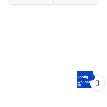
Producent
garaży
blaszanych
Strona
Sklep
Baza
Polityka
Skonfiguruj
0
Domowa
wiedzy
swój garaż
Garaże blaszane
Regulamin
Konfigurator
pojedyncze
Palety
Zobacz
Nasze
(jednostanowiskowe)
kolorów
Polityka
nasze
kanały
media
sprzedaży
O nas
prywatności
społecznościowe
Garaże blaszane
Rodzaje