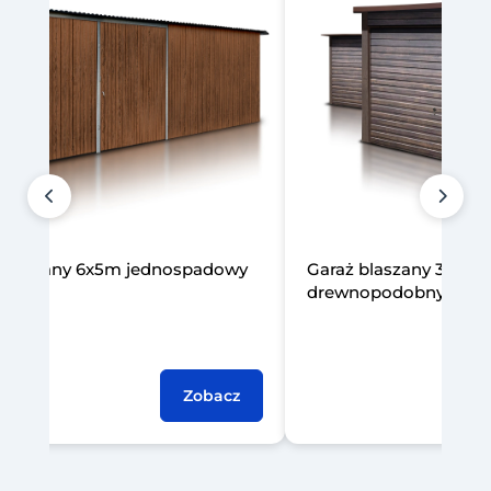
 blaszany 6x5m jednospadowy
Garaż blaszany 3x5m
drewnopodobny
Zobacz