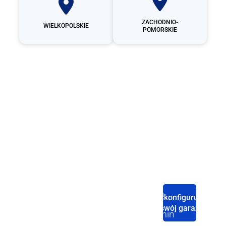
ZACHODNIO-
WIELKOPOLSKIE
POMORSKIE
Producent
garaży
blaszanych
Strona
Sklep
Baza
Polityka
Skonfiguruj
Domowa
wiedzy
swój garaż
Garaże blaszane
Regulamin
Konfigurator
pojedyncze
Palety