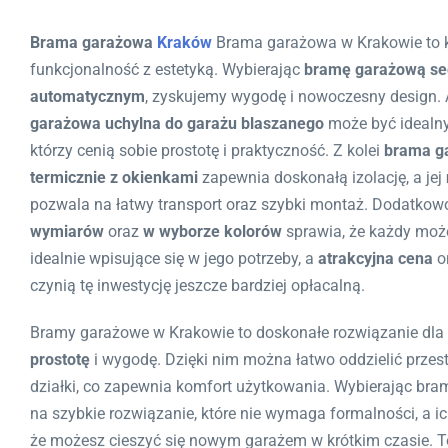
Brama garażowa
Kraków
Brama garażowa w Krakowie to kl
funkcjonalność z estetyką. Wybierając
bramę garażową s
automatycznym
, zyskujemy wygodę i nowoczesny design. 
garażowa uchylna do garażu blaszanego
może być idealny
którzy cenią sobie prostotę i praktyczność. Z kolei
brama g
termicznie z okienkami
zapewnia doskonałą izolację, a jej
pozwala na łatwy transport oraz szybki montaż. Dodatko
wymiarów
oraz
w wyborze kolorów
sprawia, że każdy moż
idealnie wpisujące się w jego potrzeby, a
atrakcyjna cena
o
czynią tę inwestycję jeszcze bardziej opłacalną.
Bramy garażowe w Krakowie to doskonałe rozwiązanie dla t
prostotę
i wygodę. Dzięki nim można łatwo oddzielić przes
działki, co zapewnia komfort użytkowania. Wybierając bra
na szybkie rozwiązanie, które nie wymaga formalności, a i
że możesz cieszyć się nowym garażem w krótkim czasie. T