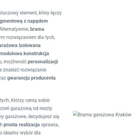
uczowy element, który łączy
egmentową z napędem
Alternatywnie,
brama
m rozwiązaniem dla tych,
arażowa izolowana
modułowa konstrukcja
wo, możliwość
personalizacji
e znaleźć rozwiązanie
raz
gwarancja producenta
ych, którzy cenią sobie
trzeń garażową od reszty
my garażowe, decydujesz się
ch
prosta realizacja
sprawia,
o idealny wybór dla