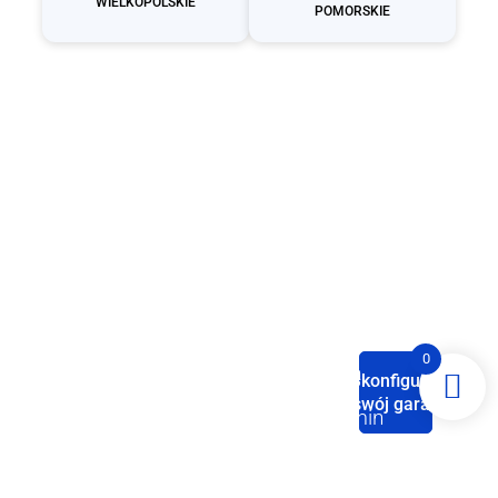
WIELKOPOLSKIE
POMORSKIE
Producent
garaży
blaszanych
0
Strona
Sklep
Baza
Polityka
Skonfiguruj
Domowa
wiedzy
swój garaż
Garaże blaszane
Regulamin
Konfigurator
pojedyncze
Palety
Zobacz
Nasze
(jednostanowiskowe)
kolorów
Polityka
nasze
kanały
media
sprzedaży
O nas
prywatności
społecznościowe