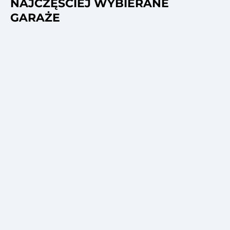
NAJCZĘŚCIEJ WYBIERANE
GARAŻE
laszany 6x5m grafit
Domek narzędziowy 5