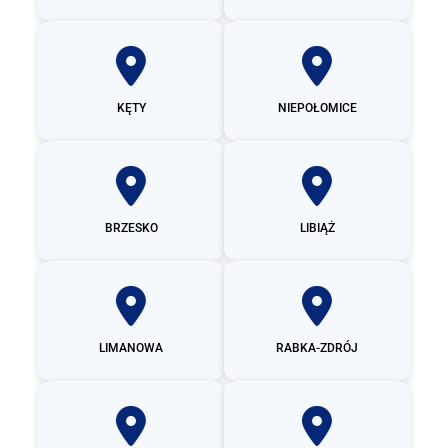
KĘTY
NIEPOŁOMICE
BRZESKO
LIBIĄŻ
LIMANOWA
RABKA-ZDRÓJ