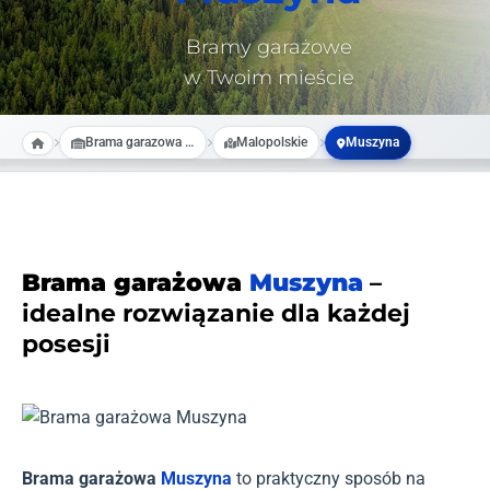
Bramy garażowe
w Twoim mieście
Brama garazowa na wymiar
Malopolskie
Muszyna
Brama garażowa
Muszyna
–
idealne rozwiązanie dla każdej
posesji
Brama garażowa
Muszyna
to praktyczny sposób na