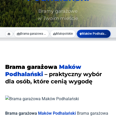
Bramy garażowe
w Twoim mieście
Brama garazowa na wymiar
Malopolskie
Maków Podhalański
Brama garażowa
Maków
Podhalański
– praktyczny wybór
dla osób, które cenią wygodę
Brama garażowa
Maków Podhalański
Brama garażowa